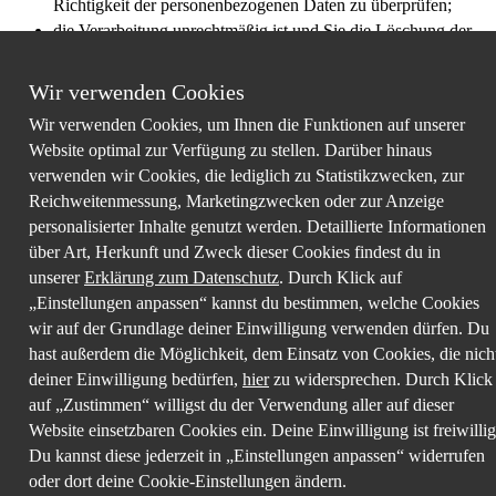
Richtigkeit der personenbezogenen Daten zu überprüfen;
die Verarbeitung unrechtmäßig ist und Sie die Löschung der
personenbezogenen Daten ablehnen und stattdessen die
Einschränkung der Nutzung der personenbezogenen Daten
Wir verwenden Cookies
verlangen;
Wir verwenden Cookies, um Ihnen die Funktionen auf unserer
der Verantwortliche die personenbezogenen Daten für die
Website optimal zur Verfügung zu stellen. Darüber hinaus
Zwecke der Verarbeitung nicht länger benötigt, Sie diese
verwenden wir Cookies, die lediglich zu Statistikzwecken, zur
jedoch zur Geltendmachung, Ausübung oder Verteidigung
Reichweitenmessung, Marketingzwecken oder zur Anzeige
von Rechtsansprüchen benötigen, oder
personalisierter Inhalte genutzt werden. Detaillierte Informationen
wenn Sie Widerspruch gegen die Verarbeitung gemäß Art. 21
über Art, Herkunft und Zweck dieser Cookies findest du in
Abs. 1 DSGVO eingelegt haben und noch nicht feststeht, ob
unserer
Erklärung zum Datenschutz
. Durch Klick auf
die berechtigten Gründe des Verantwortlichen gegenüber
„Einstellungen anpassen“ kannst du bestimmen, welche Cookies
Ihren Gründen überwiegen.
wir auf der Grundlage deiner Einwilligung verwenden dürfen. Du
Wurde die Verarbeitung der Sie betreffenden personenbezogenen
hast außerdem die Möglichkeit, dem Einsatz von Cookies, die nich
Daten eingeschränkt, dürfen diese Daten – von ihrer Speicherung
deiner Einwilligung bedürfen,
hier
zu widersprechen. Durch Klick
abgesehen – nur mit Ihrer Einwilligung oder zur Geltendmachung,
auf „Zustimmen“ willigst du der Verwendung aller auf dieser
Ausübung oder Verteidigung von Rechtsansprüchen oder zum
Website einsetzbaren Cookies ein. Deine Einwilligung ist freiwillig
Schutz der Rechte einer anderen natürlichen oder juristischen Person
Du kannst diese jederzeit in „Einstellungen anpassen“ widerrufen
oder aus Gründen eines wichtigen öffentlichen Interesses der Union
oder dort deine Cookie-Einstellungen ändern.